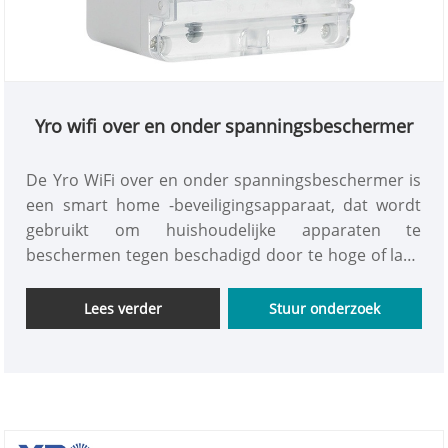
Yro wifi over en onder spanningsbeschermer
De Yro WiFi over en onder spanningsbeschermer is
een smart home -beveiligingsapparaat, dat wordt
gebruikt om huishoudelijke apparaten te
beschermen tegen beschadigd door te hoge of lage
spanningen. Het kan op afstand worden bestuurd
via een mobiele telefoon -app en de
Lees verder
Stuur onderzoek
spanningssituatie in realtime bewaken. Als de
spanning groter is dan 300V of onder 80V daalt,
wordt het vermogen automatisch afgesneden om te
voorkomen dat het apparaat wordt "opgebrand" of
"niet in staat om te werken", waardoor het