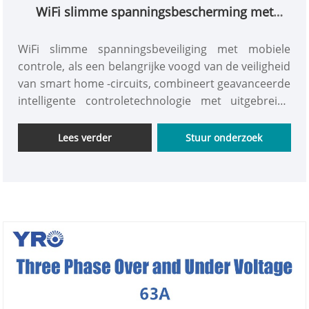
WiFi slimme spanningsbescherming met
mobiele besturingselement
WiFi slimme spanningsbeveiliging met mobiele
controle, als een belangrijke voogd van de veiligheid
van smart home -circuits, combineert geavanceerde
intelligente controletechnologie met uitgebreide
circuitbeschermingsfuncties. Via afstandsbediening
via mobiele telefoons kunnen gebruikers de
Lees verder
Stuur onderzoek
circuitstatus altijd en overal thuis begrijpen en tijdig
op verschillende potentiële risico's reageren.
Tegelijkertijd biedt de ingebouwde
lekbeschermingsfunctie een solide garantie voor de
veiligheid van het gebruik van elektriciteitsgebruik.
Door de app te openen, kunt u duidelijk begrijpen of
het circuit in één oogopslag aan of uit wordt
aangedreven en de parameters voor
stroomverbruik in realtime wordt nageleefd,
waardoor elektriciteitsgebruik intelligenter, veiliger