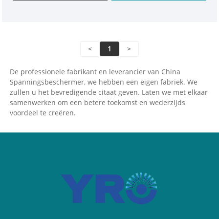
kan duidelijk spanning en huidige informatie
weergeven en de energiemeter gebruiken om een
veilig en stabiel stroomverbruik te garanderen.
<
1
>
De professionele fabrikant en leverancier van China
Spanningsbeschermer, we hebben een eigen fabriek. We
zullen u het bevredigende citaat geven. Laten we met elkaar
samenwerken om een ​​betere toekomst en wederzijds
voordeel te creëren.