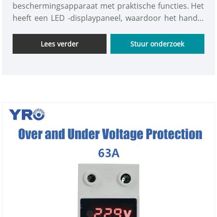
beschermingsapparaat met praktische functies. Het
heeft een LED -displaypaneel, waardoor het handig
is om de huidige spanning te controleren. Het
ondersteunt ook handmatige spanningsaanpassing
Lees verder
Stuur onderzoek
en beschikt over een vlamvertragende behuizing,
die effectieve bescherming biedt voor de stabiele
werking van het circuit en een goede bruikbaarheid
en veiligheid bezitten.