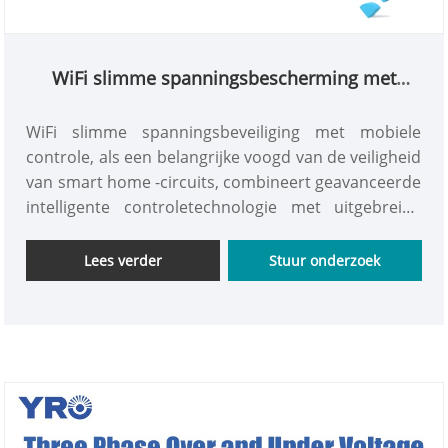
WiFi slimme spanningsbescherming met
mobiele besturingselement
WiFi slimme spanningsbeveiliging met mobiele
controle, als een belangrijke voogd van de veiligheid
van smart home -circuits, combineert geavanceerde
intelligente controletechnologie met uitgebreide
circuitbeschermingsfuncties. Via afstandsbediening
via mobiele telefoons kunnen gebruikers de
Lees verder
Stuur onderzoek
circuitstatus altijd en overal thuis begrijpen en tijdig
op verschillende potentiële risico's reageren.
Tegelijkertijd biedt de ingebouwde
lekbeschermingsfunctie een solide garantie voor de
veiligheid van het gebruik van elektriciteitsgebruik.
Door de app te openen, kunt u duidelijk begrijpen of
het circuit in één oogopslag aan of uit wordt