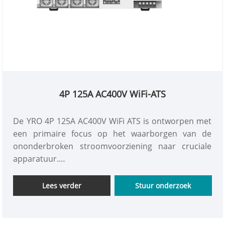
4P 125A AC400V WiFi-ATS
De YRO 4P 125A AC400V WiFi ATS is ontworpen met
een primaire focus op het waarborgen van de
ononderbroken stroomvoorziening naar cruciale
apparatuur.
Het bevat geavanceerde functies zoals slimme
afstandsbedieningsfunctionaliteit. Hierdoor kunnen
Lees verder
Stuur onderzoek
operators de switch op afstand beheren, wat het
gemak en de flexibiliteit in verschillende
opstellingen vergroot. Het naadloze