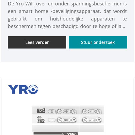
De Yro WiFi over en onder spanningsbeschermer is
een smart home -beveiligingsapparaat, dat wordt
gebruikt om huishoudelijke apparaten te
beschermen tegen beschadigd door te hoge of lage
spanningen. Het kan op afstand worden bestuurd
via een mobiele telefoon -app en de
Lees verder
Stuur onderzoek
spanningssituatie in realtime bewaken. Als de
spanning groter is dan 300V of onder 80V daalt,
wordt het vermogen automatisch afgesneden om te
voorkomen dat het apparaat wordt "opgebrand" of
"niet in staat om te werken", waardoor het
zorgenvrij en veilig is om te gebruiken.