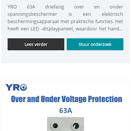
YRO 63A driefasig over en onder
spanningsbeschermer is een elektrisch
beschermingsapparaat met praktische functies. Het
heeft een LED -displaypaneel, waardoor het handig
is om de huidige spanning te controleren. Het
ondersteunt ook handmatige spanningsaanpassing
Lees verder
Stuur onderzoek
en beschikt over een vlamvertragende behuizing,
die effectieve bescherming biedt voor de stabiele
werking van het circuit en een goede bruikbaarheid
en veiligheid bezitten.