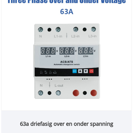
aangedreven en de parameters voor
stroomverbruik in realtime wordt nageleefd,
waardoor elektriciteitsgebruik intelligenter, veiliger
en gemakkelijker wordt.
63a driefasig over en onder spanning