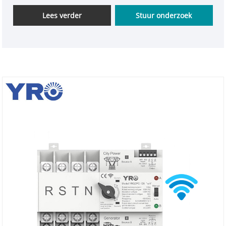
overschakelen naar de back -upvoeding (zoals een
generator), wanneer de hoofdvoeding wordt
Lees verder
Stuur onderzoek
afgesneden, waardoor ononderbroken voeding
wordt gewaarborgd. De omschakeling van de
omschakeling Nieuw ontwerp heeft CE -certificering
doorgegeven, waardoor de kwaliteit wordt
gewaarborgd. Het uiterlijk is nieuw ontworpen,
waardoor het kleiner is. Bovendien bevat het
stripfiguren, waardoor de serieuze elektrische
apparatuur gebruiksvriendelijker wordt.