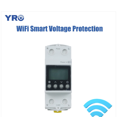
schakelmechanisme met dubbele voeding zorgt
ervoor dat er geen stroomonderbreking is, zelfs niet
als de primaire stroombron uitvalt. In realtime biedt
het statusfeedback, wat van onschatbare waarde is
voor commerciële, industriële en noodsituaties.
Dankzij de CE-certificering voldoet het aan hoge
kwaliteits- en veiligheidsnormen.