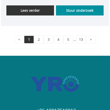
beperkingsfunctie,
ondersteuningsgeleiderrailinstallatie, LED -paneel
Lees verder
Stuur onderzoek
kan duidelijk spanning en huidige informatie
weergeven en de energiemeter gebruiken om een
veilig en stabiel stroomverbruik te garanderen.
<
1
2
3
4
5
...
13
>