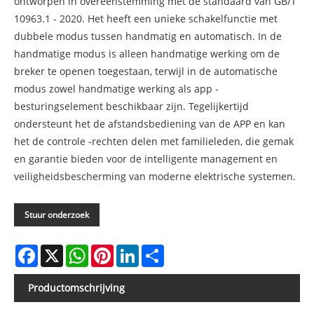
ontworpen in overeenstemming met de standaard van GB/T
10963.1 - 2020. Het heeft een unieke schakelfunctie met
dubbele modus tussen handmatig en automatisch. In de
handmatige modus is alleen handmatige werking om de
breker te openen toegestaan, terwijl in de automatische
modus zowel handmatige werking als app -
besturingselement beschikbaar zijn. Tegelijkertijd
ondersteunt het de afstandsbediening van de APP en kan
het de controle -rechten delen met familieleden, die gemak
en garantie bieden voor de intelligente management en
veiligheidsbescherming van moderne elektrische systemen.
Stuur onderzoek
Facebook
X
WhatsApp
Pinterest
LinkedIn
Share
Productomschrijving